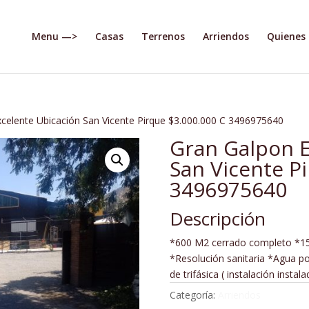
Menu —>
Casas
Terrenos
Arriendos
Quienes
celente Ubicación San Vicente Pirque $3.000.000 C 3496975640
Gran Galpon E
San Vicente P
3496975640
Descripción
*600 M2 cerrado completo *15
*Resolución sanitaria *Agua po
de trifásica ( instalación instala
Categoría:
Arriendos