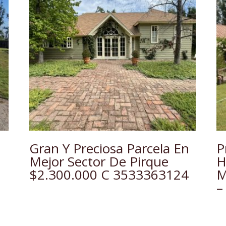
Gran Y Preciosa Parcela En
P
Mejor Sector De Pirque
H
$2.300.000 C 3533363124
M
–