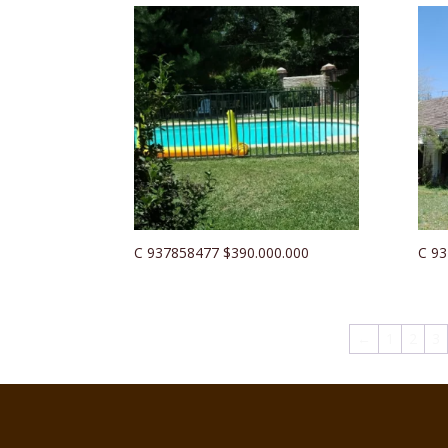
C 937858477 $390.000.000
C 93
←
1
2
3