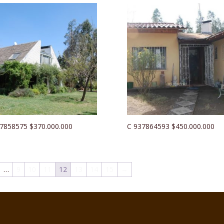
7858575 $370.000.000
C 937864593 $450.000.000
…
9
10
11
12
13
14
15
→