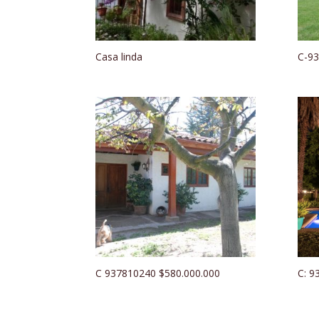
Casa linda
C-93
C 937810240 $580.000.000
C: 9