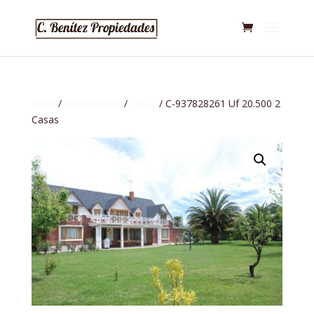
Inicio
/
Propiedades
/
casas
/ C-937828261 Uf 20.500 2
Casas