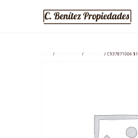
Inicio
/
Propiedades
/
Terrenos
/ C937871006 $1