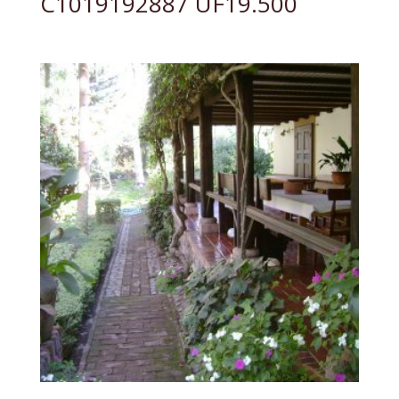
C1019192887 UF19.500