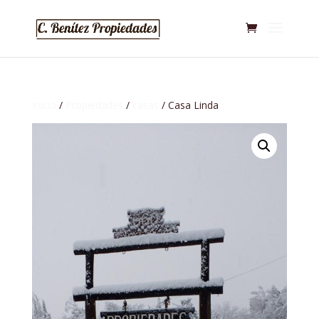
Inicio
/
Propiedades
/
casas
/ Casa Linda