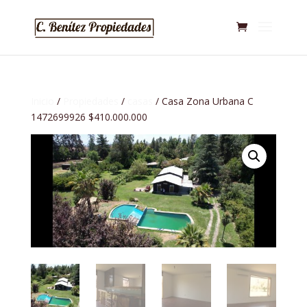
Inicio
/
Propiedades
/
casas
/ Casa Zona Urbana C
1472699926 $410.000.000