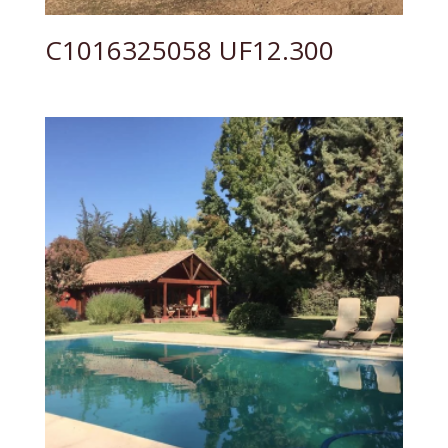
C1016325058 UF12.300