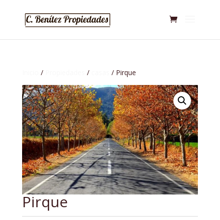
Inicio
/
Propiedades
/
casas
/ Pirque
Pirque