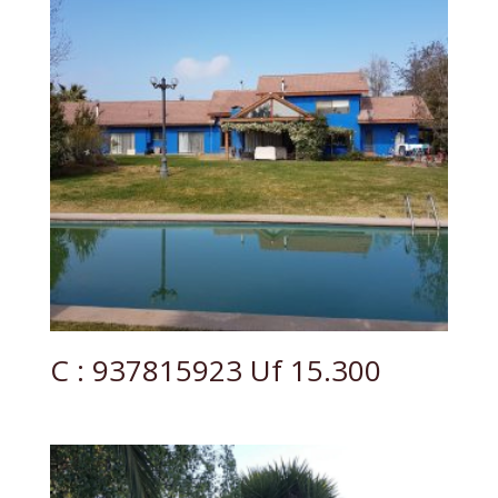
C : 937815923 Uf 15.300