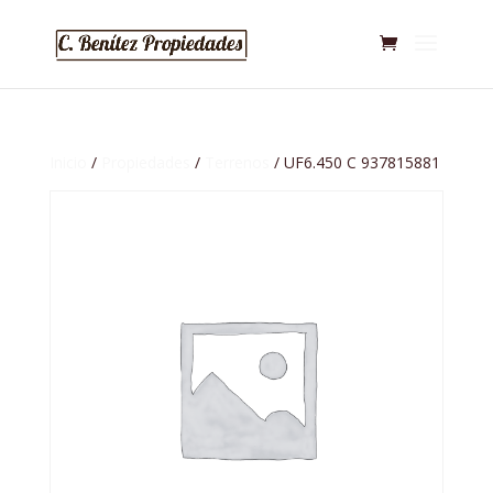
Inicio
/
Propiedades
/
Terrenos
/ UF6.450 C 937815881