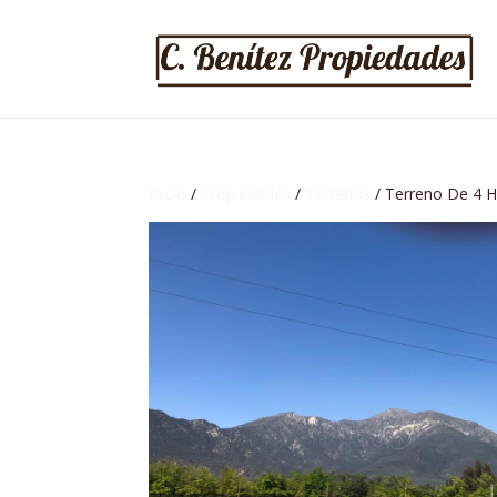
Inicio
/
Propiedades
/
Terrenos
/ Terreno De 4 H